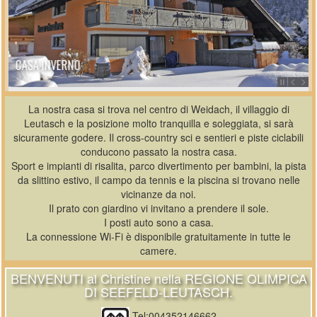
CASA INVERNO
La nostra casa si trova nel centro di Weidach, il villaggio di
Leutasch e la posizione molto tranquilla e soleggiata, si sarà
sicuramente godere. Il cross-country sci e sentieri e piste ciclabili
conducono passato la nostra casa.
Sport e impianti di risalita, parco divertimento per bambini, la pista
da slittino estivo, il campo da tennis e la piscina si trovano nelle
vicinanze da noi.
Il prato con giardino vi invitano a prendere il sole.
I posti auto sono a casa.
La connessione Wi-Fi è disponibile gratuitamente in tutte le
camere.
BENVENUTI al Christine nella REGIONE OLIMPICA
DI SEEFELD-LEUTASCH.
Tel:004352146662