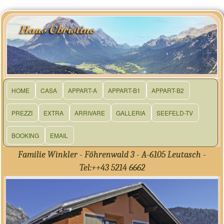
HOME
CASA
APPART-A
APPART-B1
APPART-B2
PREZZI
EXTRA
ARRIVARE
GALLERIA
SEEFELD-TV
BOOKING
EMAIL
Familie Winkler - Föhrenwald 3 - A-6105 Leutasch -
Tel:++43 5214 6662