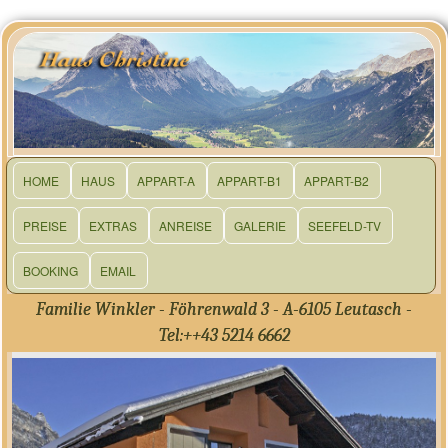
HOME
HAUS
APPART-A
APPART-B1
APPART-B2
PREISE
EXTRAS
ANREISE
GALERIE
SEEFELD-TV
BOOKING
EMAIL
Familie Winkler - Föhrenwald 3 - A-6105 Leutasch -
Tel:++43 5214 6662